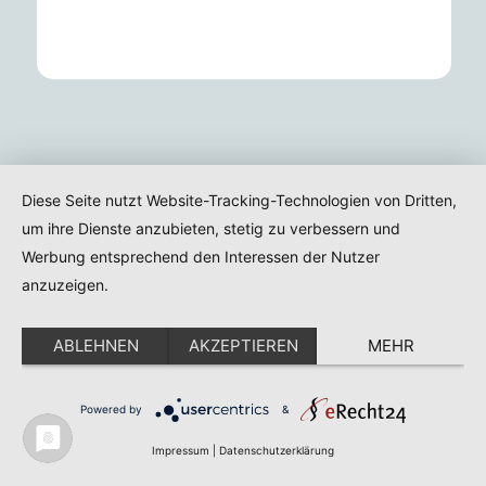
Unser Lexikon versorgt
Diese Seite nutzt Website-Tracking-Technologien von Dritten,
dich mit Infos und Tipps
um ihre Dienste anzubieten, stetig zu verbessern und
Werbung entsprechend den Interessen der Nutzer
zum Thema Backlinks
anzuzeigen.
für passionierte SEO-
ABLEHNEN
AKZEPTIEREN
MEHR
Marketer und solche, die es
werden wollen.
Powered by
&
Impressum
|
Datenschutzerklärung