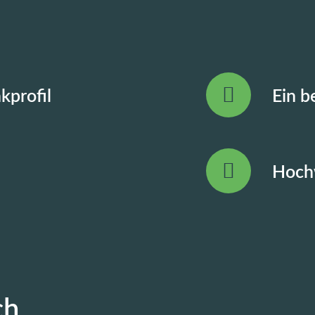
kprofil
Ein b
Hochw
ch