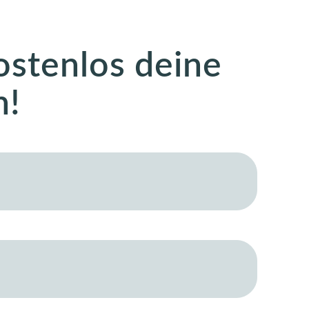
ostenlos deine
n!