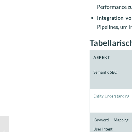
Performance zu
Integration v
Pipelines, um In
Tabellaris
ASPEKT
Semantic SEO
Entity Understanding
Keyword Mapping
AI-Generated Answer:
User Intent
Chancen und Risiken im