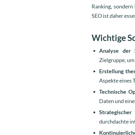
Ranking, sondern 
SEO ist daher essen
Wichtige S
Analyse der S
Zielgruppe, um 
Erstellung the
Aspekte eines 
Technische Op
Daten und eine
Strategischer
durchdachte int
Kontinuierlic