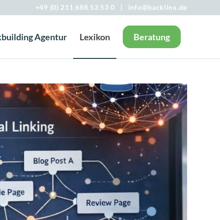
+49 (0) 211 688 53 53 0
|
info@backlinx.de
kbuilding Agentur
Lexikon
Beratung