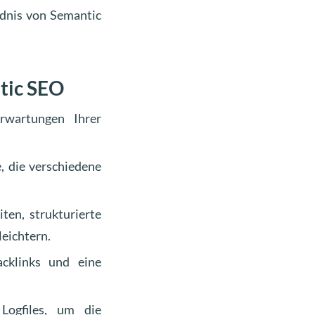
ndnis von Semantic
tic SEO
rwartungen Ihrer
, die verschiedene
ten, strukturierte
leichtern.
acklinks und eine
ogfiles, um die