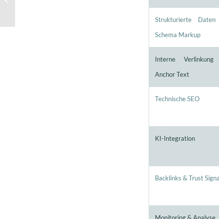
modernen Content-
Marketing
Strukturierte Date
Schema Markup
Interne Verlinkung
Anchor Text
Technische SEO
KI-Integration
Backlinks & Trust Signa
Monitoring & Analyse