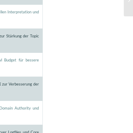
len Interpretation und
zur Stärkung der Topic
l Budget für bessere
X zur Verbesserung der
 Domain Authority und
rver Logfiles und Core