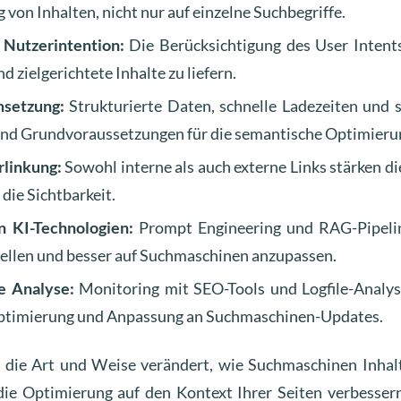
on Inhalten, nicht nur auf einzelne Suchbegriffe.
 Nutzerintention:
Die Berücksichtigung des User Intents
d zielgerichtete Inhalte zu liefern.
setzung:
Strukturierte Daten, schnelle Ladezeiten und 
sind Grundvoraussetzungen für die semantische Optimieru
rlinkung:
Sowohl interne als auch externe Links stärken d
die Sichtbarkeit.
n KI-Technologien:
Prompt Engineering und RAG-Pipeline
stellen und besser auf Suchmaschinen anzupassen.
e Analyse:
Monitoring mit SEO-Tools und Logfile-Analys
Optimierung und Anpassung an Suchmaschinen-Updates.
die Art und Weise verändert, wie Suchmaschinen Inhal
ie Optimierung auf den Kontext Ihrer Seiten verbessern