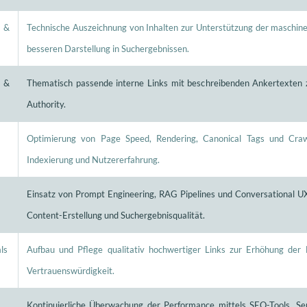
n &
Technische Auszeichnung von Inhalten zur Unterstützung der maschinel
besseren Darstellung in Suchergebnissen.
 &
Thematisch passende interne Links mit beschreibenden Ankertexten 
Authority.
Optimierung von Page Speed, Rendering, Canonical Tags und Craw
Indexierung und Nutzererfahrung.
Einsatz von Prompt Engineering, RAG Pipelines und Conversational U
Content-Erstellung und Suchergebnisqualität.
ls
Aufbau und Pflege qualitativ hochwertiger Links zur Erhöhung der
Vertrauenswürdigkeit.
Kontinuierliche Überwachung der Performance mittels SEO-Tools, Se