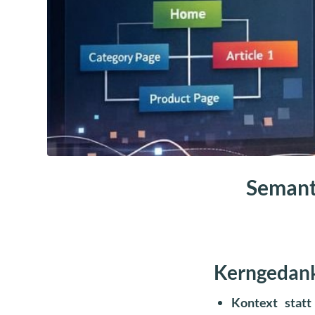
Semant
Kerngedank
Kontext stat